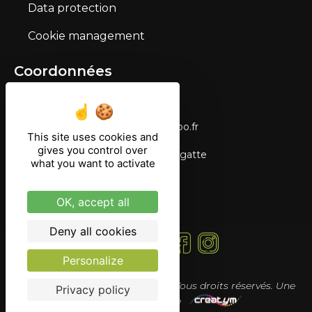
Data protection
Cookie management
Coordonnées
03 87 03 69 90
tourisme.langatte@wanadoo.fr
This site uses cookies and
gives you control over
Étang du Stock, 57400 Langatte
what you want to activate
OK, accept all
Deny all cookies
Suivez -nous !
Personalize
© Domaine de Langatte – 2023. Tous droits réservés. Une
Privacy policy
réalisation de l’agence