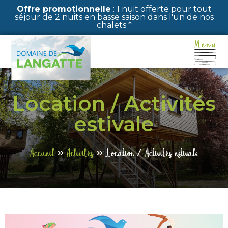
Panneau de gestion des cookies
Offre promotionnelle
: 1 nuit offerte pour tout
séjour de 2 nuits en basse saison dans l'un de nos
chalets *
Location / Activités
estivale
Accueil
»
Activités
»
Location / Activités estivale