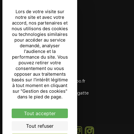
Mentions légales
Lors de votre visite sur
notre site et avec votre
Conditions d’utilisation
accord, nos partenaires et
nous utilisons des cookies
Protection des données
ou technologies similaires
pour accéder au service
Gestion des cookies
demandé, analyser
l'audience et la
Coordonnées
performance du site. Vous
pouvez retirer votre
consentement ou vous
03 87 03 69 90
opposer aux traitements
basés sur l'intérêt légitime
tourisme.langatte@wanadoo.fr
à tout moment en cliquant
sur "Gestion des cookies"
Étang du Stock, 57400 Langatte
dans le pied de page.
Tout accepter
Tout refuser
Suivez -nous !