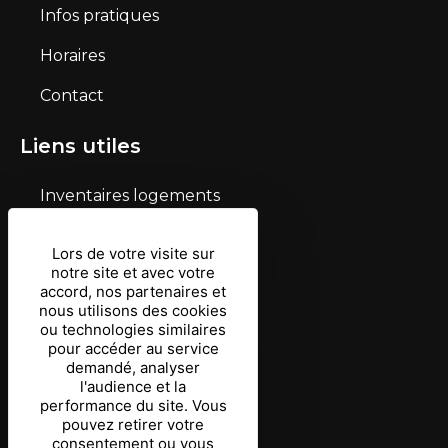
Infos pratiques
Horaires
Contact
Liens utiles
Inventaires logements
Mentions légales
Lors de votre visite sur
notre site et avec votre
Conditions d’utilisation
accord, nos partenaires et
nous utilisons des cookies
Protection des données
ou technologies similaires
pour accéder au service
Gestion des cookies
demandé, analyser
l'audience et la
Coordonnées
performance du site. Vous
pouvez retirer votre
consentement ou vous
03 87 03 69 90