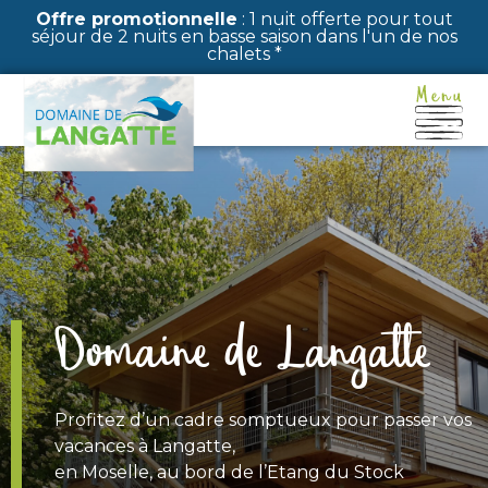
Panneau de gestion des cookies
Offre promotionnelle
: 1 nuit offerte pour tout
séjour de 2 nuits en basse saison dans l'un de nos
chalets *
Domaine de Langatte
Profitez d’un cadre somptueux pour passer vos
vacances à Langatte,
en Moselle, au bord de l’Etang du Stock