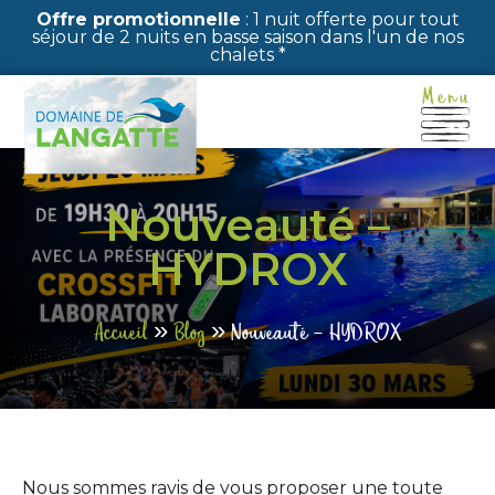
Panneau de gestion des cookies
Offre promotionnelle
: 1 nuit offerte pour tout
séjour de 2 nuits en basse saison dans l'un de nos
chalets *
Nouveauté –
HYDROX
Accueil
»
Blog
»
Nouveauté – HYDROX
Nous sommes ravis de vous proposer une toute