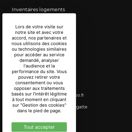
Inventaires logements
Mentions légales
Lors de votre visite sur
notre site et avec votre
Conditions d’utilisation
accord, nos partenaires et
nous utilisons des cookies
Protection des données
ou technologies similaires
pour accéder au service
Gestion des cookies
demandé, analyser
l'audience et la
Coordonnées
performance du site. Vous
pouvez retirer votre
consentement ou vous
03 87 03 69 90
opposer aux traitements
basés sur l'intérêt légitime
tourisme.langatte@wanadoo.fr
à tout moment en cliquant
sur "Gestion des cookies"
Étang du Stock, 57400 Langatte
dans le pied de page.
Tout accepter