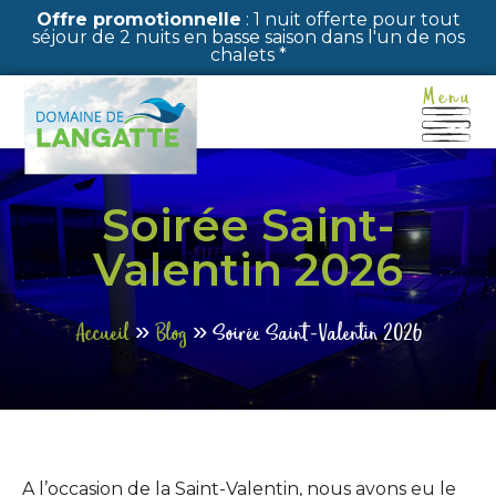
Panneau de gestion des cookies
Offre promotionnelle
: 1 nuit offerte pour tout
séjour de 2 nuits en basse saison dans l'un de nos
chalets *
Soirée Saint-
Valentin 2026
Accueil
»
Blog
»
Soirée Saint-Valentin 2026
A l’occasion de la Saint-Valentin, nous avons eu le