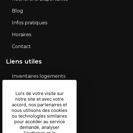
Blog
Infos pratiques
Horaires
Contact
Liens utiles
Inventaires logements
Mentions légales
Lors de votre visite sur
notre site et avec votre
Conditions d’utilisation
accord, nos partenaires et
nous utilisons des cookies
Protection des données
ou technologies similaires
pour accéder au service
Gestion des cookies
demandé, analyser
l'audience et la