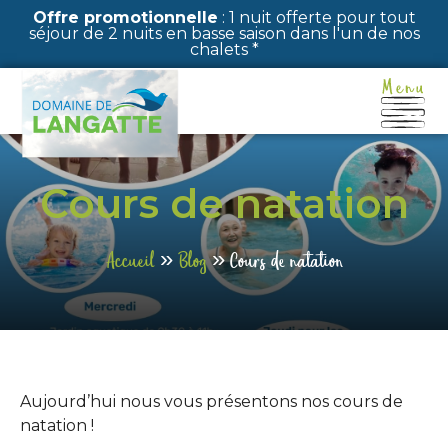
Panneau de gestion des cookies
Offre promotionnelle
: 1 nuit offerte pour tout
séjour de 2 nuits en basse saison dans l'un de nos
chalets *
Cours de natation
Accueil
»
Blog
»
Cours de natation
Aujourd’hui nous vous présentons nos cours de
natation !