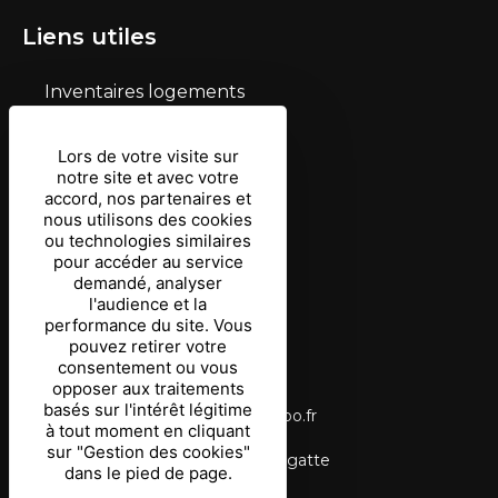
Liens utiles
Inventaires logements
Mentions légales
Lors de votre visite sur
notre site et avec votre
Conditions d’utilisation
accord, nos partenaires et
nous utilisons des cookies
Protection des données
ou technologies similaires
pour accéder au service
Gestion des cookies
demandé, analyser
l'audience et la
Coordonnées
performance du site. Vous
pouvez retirer votre
consentement ou vous
03 87 03 69 90
opposer aux traitements
basés sur l'intérêt légitime
tourisme.langatte@wanadoo.fr
à tout moment en cliquant
sur "Gestion des cookies"
Étang du Stock, 57400 Langatte
dans le pied de page.