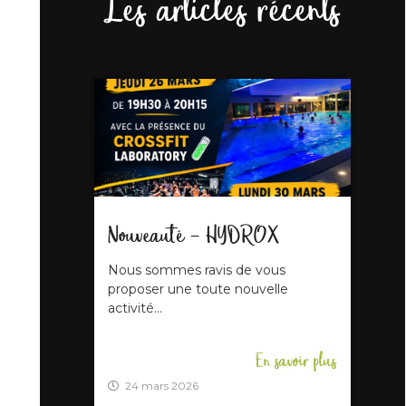
Les articles récents
Nouveauté – HYDROX
Nous sommes ravis de vous
proposer une toute nouvelle
activité...
En savoir plus
24 mars 2026