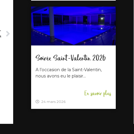
T
24
Soirée Saint-Valentin 2026
A l’occasion de la Saint-Valentin,
nous avons eu le plaisir...
En savoir plus
24 mars 2026