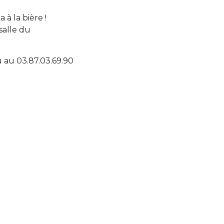
à la bière !
salle du
 au 03.87.03.69.90