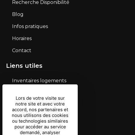
Recherche Disponibilité
Blog
Infos pratiques
Horaires
Contact
Liens utiles
Inventaires logements
Mentions légales
Lors de votre visite sur
notre site et avec votre
Conditions d’utilisation
accord, nos partenaires et
nous utilisons des cookies
Protection des données
ou technologies similaires
pour accéder au service
Gestion des cookies
demandé, analyser