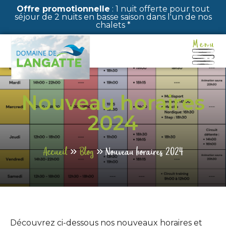
Panneau de gestion des cookies
Offre promotionnelle
: 1 nuit offerte pour tout
séjour de 2 nuits en basse saison dans l'un de nos
chalets *
Nouveau horaires
2024
Accueil
»
Blog
»
Nouveau horaires 2024
Découvrez ci-dessous nos nouveaux horaires et