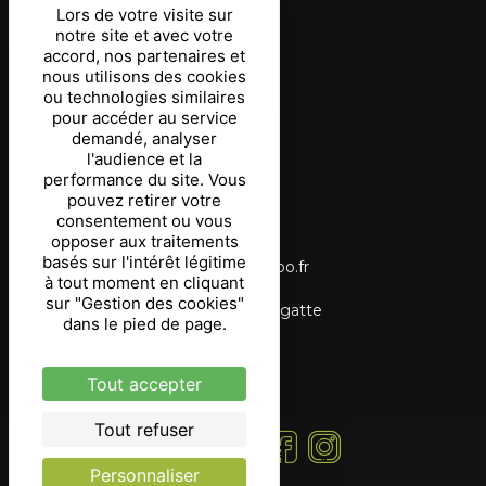
Lors de votre visite sur
notre site et avec votre
Conditions d’utilisation
accord, nos partenaires et
nous utilisons des cookies
Protection des données
ou technologies similaires
pour accéder au service
Gestion des cookies
demandé, analyser
l'audience et la
Coordonnées
performance du site. Vous
pouvez retirer votre
consentement ou vous
03 87 03 69 90
opposer aux traitements
basés sur l'intérêt légitime
tourisme.langatte@wanadoo.fr
à tout moment en cliquant
sur "Gestion des cookies"
Étang du Stock, 57400 Langatte
dans le pied de page.
Tout accepter
Tout refuser
Suivez -nous !
Personnaliser